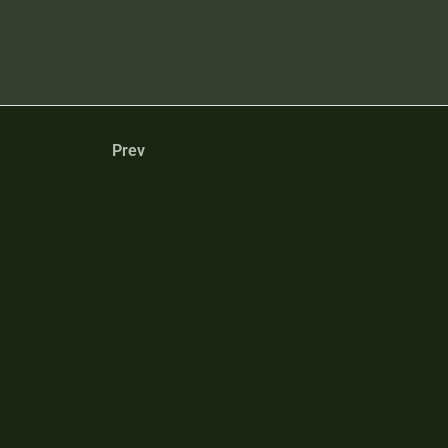
Prev
Pogadajm
Chcesz dowie
keto bądź su
wiadomość!
kontakt@jace