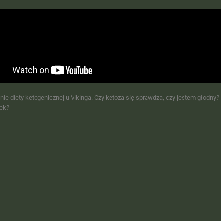
dnie diety ketogenicznej u Vikinga. Czy ketoza się sprawdza, czy jestem głodny
ek?