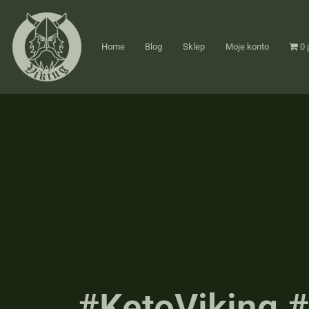
Home
Blog
Sklep
Moje konto
0 
#KetoViking #