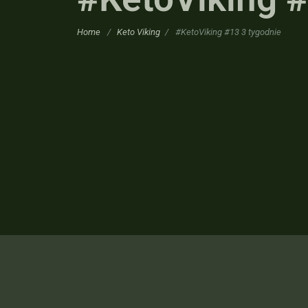
Home
/
Keto Viking
/
#KetoViking #13 3 tygodnie