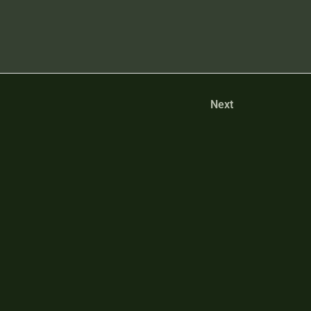
Next
Regulamin
Polityka prywatności
 świata