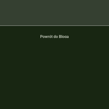
Powrót do Bloga
y!
Przybij piątkę Vikingowi!
dzieć się czegoś więcej, pogadać o
Zaobserwuj, polajkuj i miej newsy ze
rvivalu? Czekam na Twoją
Vikinga na wyciągnięcie ręki!
kviking.pl