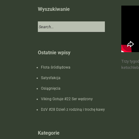
Wyszukiwanie
Ostatnie wpisy
Trzy tygo
Flota śródlądowa
ketochleb
Satysfakcja
Osiągnięcia
Viking Gotuje #22 Ser wędzony
DzV #28 Dzień z rodziną i trochę kawy
Kategorie