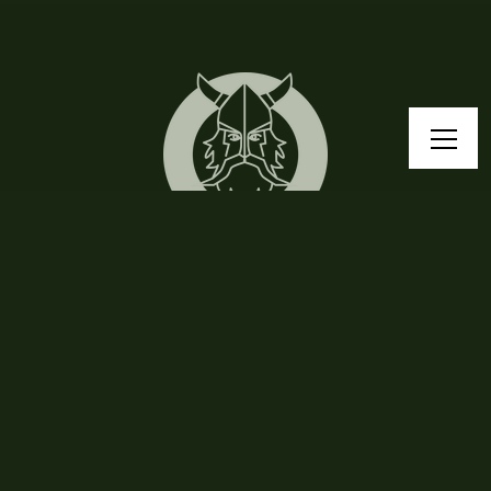
Pogadajmy!
Chcesz dowiedzieć się czegoś więcej, pogadać o keto
bądź survivalu? Czekam na Twoją wiadomość!
kontakt@jacekviking.pl
Przybij piątkę Vikingowi!