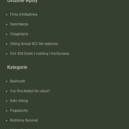
Ostatnie wpisy
Flota śródlądowa
Satysfakcja
Osiągnięcia
Viking Gotuje #22 Ser wędzony
DzV #28 Dzień z rodziną i trochę kawy
Kategorie
Bushcraft
Czy Ona kiedyś Go udusi?
Keto Viking
Pogaduchy
Rodzinny Survival