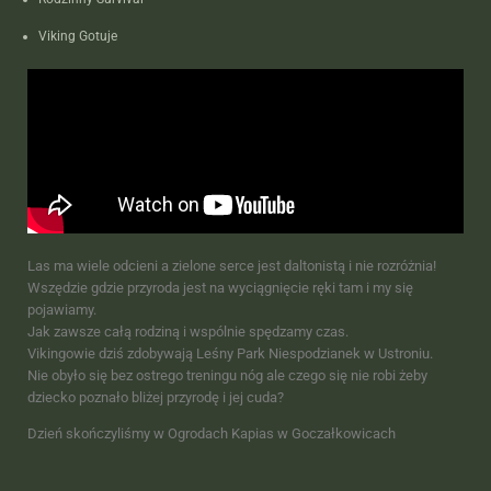
Viking Gotuje
Las ma wiele odcieni a zielone serce jest daltonistą i nie rozróżnia!
Wszędzie gdzie przyroda jest na wyciągnięcie ręki tam i my się
pojawiamy.
Jak zawsze całą rodziną i wspólnie spędzamy czas.
Vikingowie dziś zdobywają Leśny Park Niespodzianek w Ustroniu.
Nie obyło się bez ostrego treningu nóg ale czego się nie robi żeby
dziecko poznało bliżej przyrodę i jej cuda?
Dzień skończyliśmy w Ogrodach Kapias w Goczałkowicach