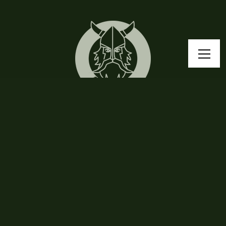
Pogadajmy!
Chcesz dowiedzieć się czegoś więcej, pogadać o keto
bądź survivalu? Czekam na Twoją wiadomość!
kontakt@jacekviking.pl
Przybij piątkę Vikingowi!