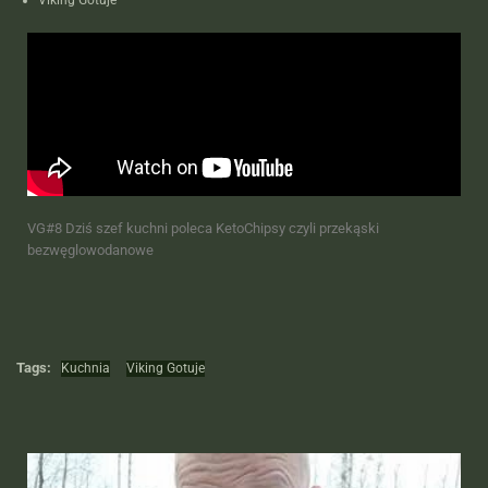
VG#8 Dziś szef kuchni poleca KetoChipsy czyli przekąski
bezwęglowodanowe
Tags:
Kuchnia
Viking Gotuje