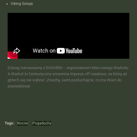
Viking Gotuje
Dzisiaj rozmawiamy z DUCHEM – organizatorem Marcowego Warkotu.
A Warkot to fantastyczna wiosenna impreza off-roadowa, na którą aż
grzech się nie wybrać. Zresztą, sami posłuchajcie, co ma Wam do
powiedzenia!
Tags:
Nocne
Pogaduchy