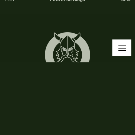
Pogadajmy!
Chcesz dowiedzieć się czegoś więcej, pogadać o keto
bądź survivalu? Czekam na Twoją wiadomość!
kontakt@jacekviking.pl