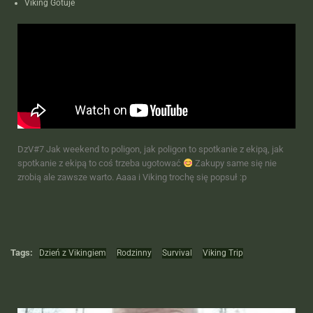
Viking Gotuje
DzV#7 Jak weekend to poligon, jak poligon to spotkanie z ekipą, jak
spotkanie z ekipą to coś trzeba ugotować
Zakupy same się nie
zrobią ale zawsze warto. Aaaa i Viking trochę się popsuł :p
Tags:
Dzień z Vikingiem
Rodzinny
Survival
Viking Trip