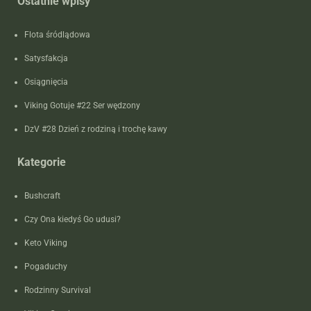
Ostatnie wpisy
Flota śródlądowa
Satysfakcja
Osiągnięcia
Viking Gotuje #22 Ser wędzony
DzV #28 Dzień z rodziną i trochę kawy
Kategorie
Bushcraft
Czy Ona kiedyś Go udusi?
Keto Viking
Pogaduchy
Rodzinny Survival