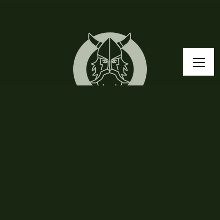
Pogadajmy!
Chcesz dowiedzieć się czegoś więcej, pogadać o keto
bądź survivalu? Czekam na Twoją wiadomość!
kontakt@jacekviking.pl
Przybij piątkę Vikingowi!