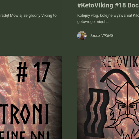
#KetoViking #18 Boc
adę! Mówią, że głodny Viking to
Kolejny vlog, kolejne wyzwania! Ki
gotowego mięcha.
Jacek VIKING