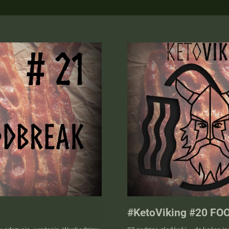
#KetoViking #20 F