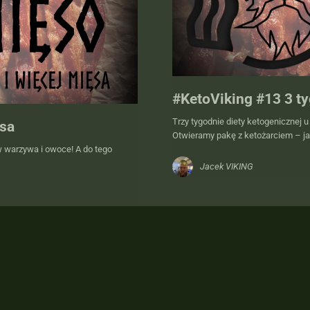
#KetoViking #13 3 t
Trzy tygodnie diety ketogenicznej 
ęsa
Otwieramy pakę z ketożarciem – j
w warzywa i owoce! A do tego
Jacek VIKING
1
2
3
4
5