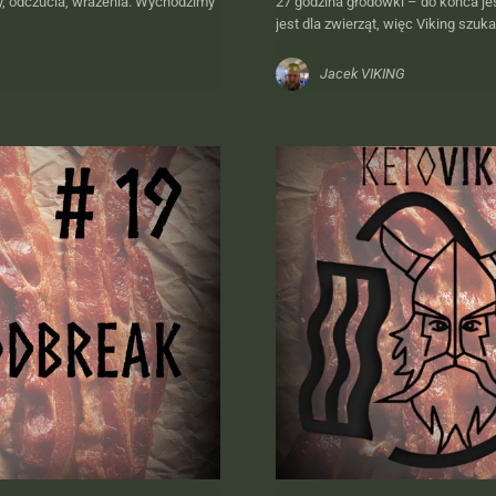
ty, odczucia, wrażenia. Wychodzimy
27 godzina głodówki – do końca je
jest dla zwierząt, więc Viking szuk
Jacek VIKING