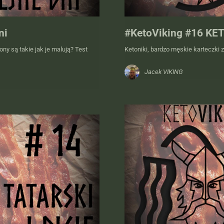
ni
#KetoViking #16 KET
ny są takie jak je malują? Test
Ketoniki, bardzo męskie karteczki 
Jacek VIKING