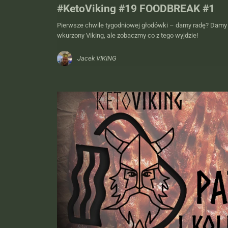
#KetoViking #19 FOODBREAK #1
Pierwsze chwile tygodniowej głodówki – damy radę? Damy r
wkurzony Viking, ale zobaczmy co z tego wyjdzie!
Jacek VIKING