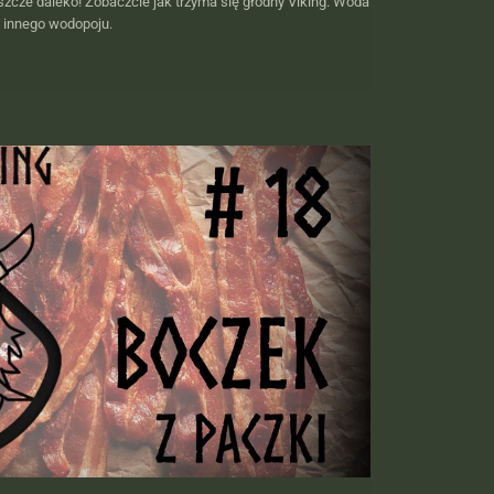
szcze daleko! Zobaczcie jak trzyma się głodny Viking. Woda
a innego wodopoju.