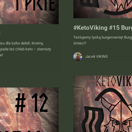
#KetoViking #15 Burg
e
Testujemy tyską burgerownię! Burger
u dla turbo debili. Kroimy,
śmieci?
pada też chleb keto – ziarnisty
ie!
Jacek VIKING