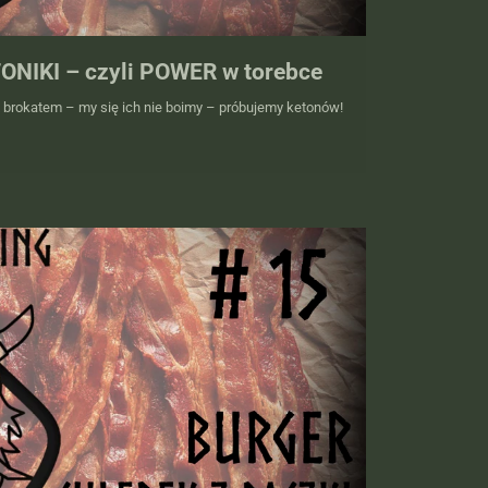
ONIKI – czyli POWER w torebce
z brokatem – my się ich nie boimy – próbujemy ketonów!