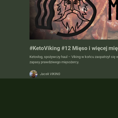
#KetoViking #12 Mięso i więcej mi
Ketovlog, spożywczy haul – Viking w końcu zaopatrzył się 
zapasy prawdziwego mięsożercy.
Jacek VIKING