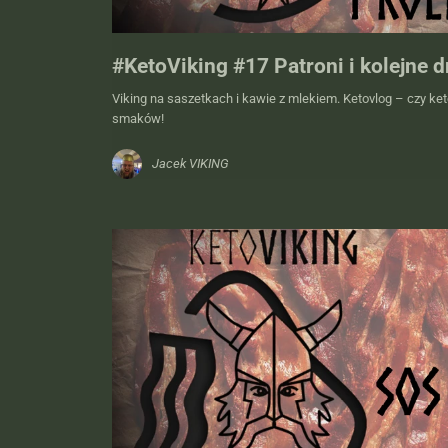
#KetoViking #17 Patroni i kolejne d
Viking na saszetkach i kawie z mlekiem. Ketovlog – czy keto
smaków!
Jacek VIKING