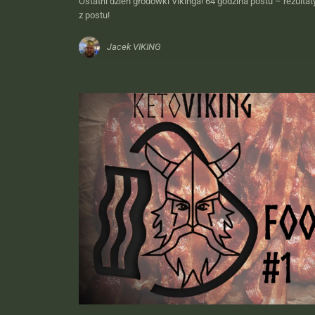
Ostatni dzień głodówki Vikinga! 64 godzina postu – rezulta
z postu!
Jacek VIKING