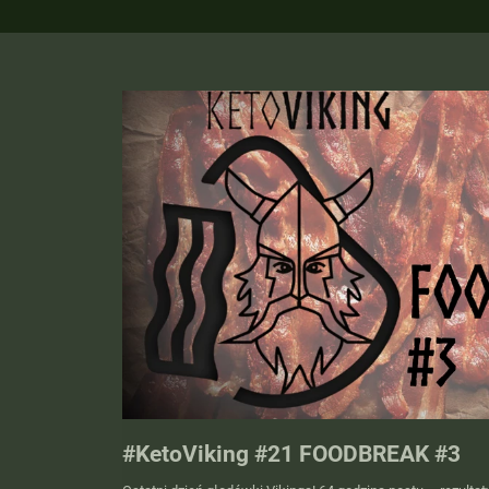
#KetoViking #21 FOODBREAK #3