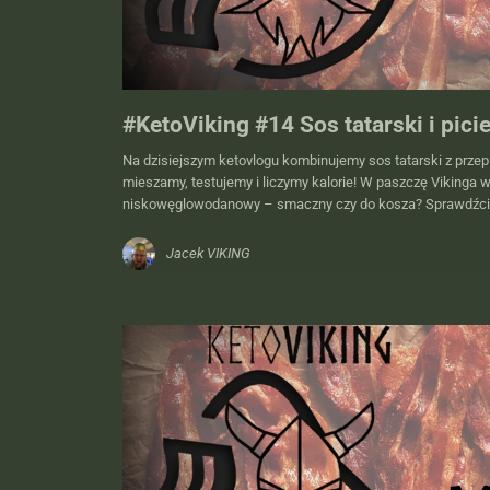
#KetoViking #14 Sos tatarski i pici
Na dzisiejszym ketovlogu kombinujemy sos tatarski z przepis
mieszamy, testujemy i liczymy kalorie! W paszczę Vikinga w
niskowęglowodanowy – smaczny czy do kosza? Sprawdźc
Jacek VIKING