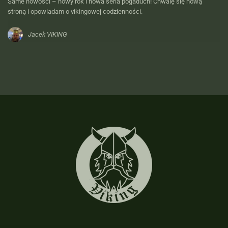
Same nowości – nowy rok i nowa seria pogaduch! Chwalę się nową
stroną i opowiadam o vikingowej codzienności.
Jacek VIKING