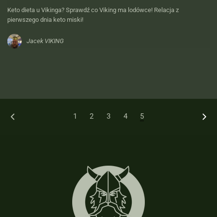
Keto dieta u Vikinga? Sprawdź co Viking ma lodówce! Relacja z
pierwszego dnia keto miski!
Jacek VIKING
1
2
3
4
5