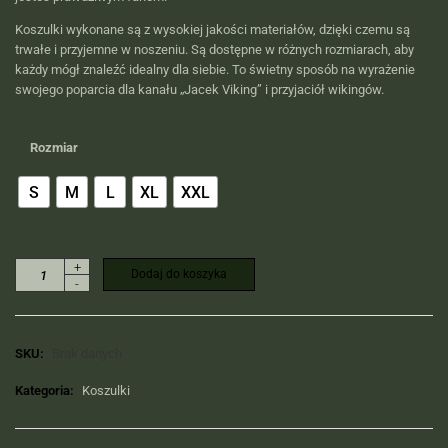
Koszulki wykonane są z wysokiej jakości materiałów, dzięki czemu są
trwałe i przyjemne w noszeniu. Są dostępne w różnych rozmiarach, aby
każdy mógł znaleźć idealny dla siebie. To świetny sposób na wyrażenie
swojego poparcia dla kanału „Jacek Viking” i przyjaciół wikingów.
Rozmiar
S
M
L
XL
XXL
+
Dodaj do koszyka
-
SKU:
Brak danych
Kategoria:
Koszulki