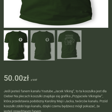
50.00
zł
z VAT
Jeśli jesteś fanem kanału Youtube „Jacek Viking”, to ta koszulka jest dla
Ciebie! Na plecach koszulki znajduje się grafika „Przyjaciele Vikingów”,
która przedstawia podobizny Karoliny Maji i Jacka, twórców kanału. Przód
koszulki zdobi logo kanału, dzięki czemu będziesz mógł pokazać, że
jesteś prawdziwym fanem.