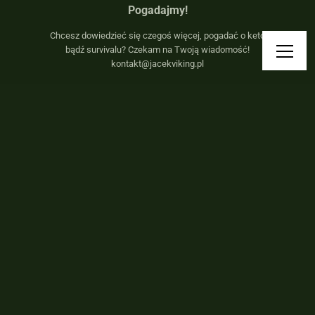
Pogadajmy!
Chcesz dowiedzieć się czegoś więcej, pogadać o keto
bądź survivalu? Czekam na Twoją wiadomość!
kontakt@jacekviking.pl
Przybij piątkę Vikingowi!
Zaobserwuj, polajkuj i miej newsy ze świata Vikinga na
wyciągnięcie ręki!
Regulamin
Polityka prywatności