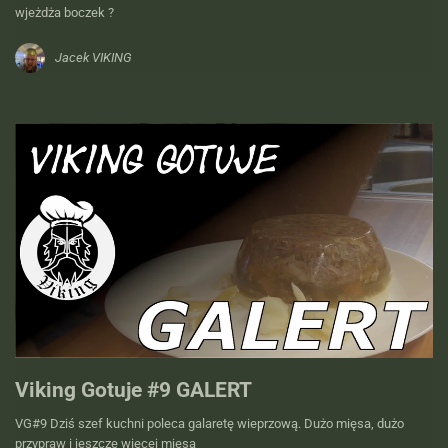
wjeżdża boczek ?
Jacek VIKING
Viking Gotuje #9 GALERT
VG#9 Dziś szef kuchni poleca galaretę wieprzową. Dużo mięsa, dużo
przypraw i jeszcze więcej mięsa