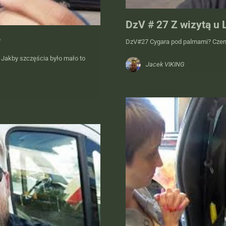
DzV # 27 Z wizytą u 
?
DzV#27 Cygara pod palmami? Czemu
Jakby szczęścia było mało to
Jacek VIKING