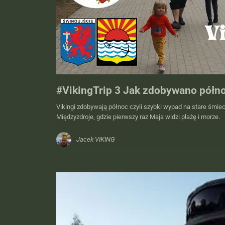
#VikingTrip 3 Jak zdobywano półno
Vikingi zdobywają północ czyli szybki wypad na stare śmie
Międzyzdroje, gdzie pierwszy raz Maja widzi plażę i morze.
Jacek VIKING