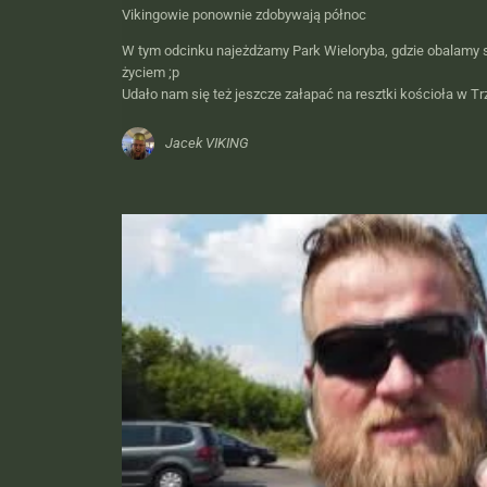
Vikingowie ponownie zdobywają północ
W tym odcinku najeżdżamy Park Wieloryba, gdzie obalamy s
życiem ;p
Udało nam się też jeszcze załapać na resztki kościoła w T
Jacek VIKING