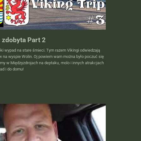
 zdobyta Part 2
bki wypad na stare śmieci. Tym razem Vikingi odwiedzają
w na wyspie Wolin. Oj powiem wam można było poczuć się
liśmy w Międzyzdrojach na deptaku, molo i innych atrakcjach
ad i do domu!