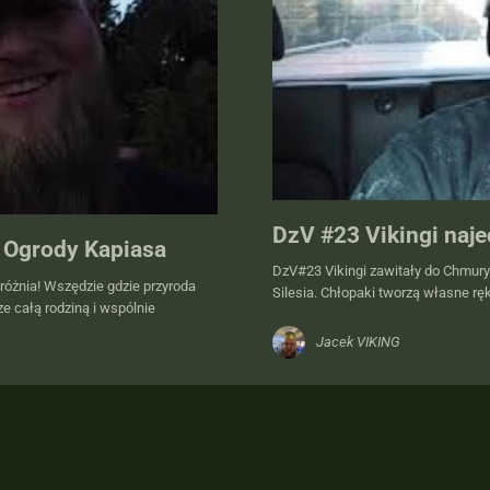
DzV #23 Vikingi naje
i Ogrody Kapiasa
DzV#23 Vikingi zawitały do Chmury
ozróżnia! Wszędzie gdzie przyroda
Silesia. Chłopaki tworzą własne rę
e całą rodziną i wspólnie
Jacek VIKING