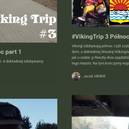
#VikingTrip 3 Północ
Vikingi zdobywają północ czyli szy
c part 1
dom, a dokładniej Wioskę Wikingó
jak u siebie ;p Resztę dnia spędzi
ci. A dokładniej zdobywamy
tego miasta. Na tym kończymy wyp
Jacek VIKING