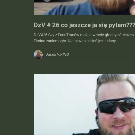
DzV # 26 co jeszcze ja się pytam??
DzV#26 Czy z FoodTruców można wrócić głodnym? Można. 
Fiorino zaniemogło. Nie zawsze dzień jest udany
Jacek VIKING