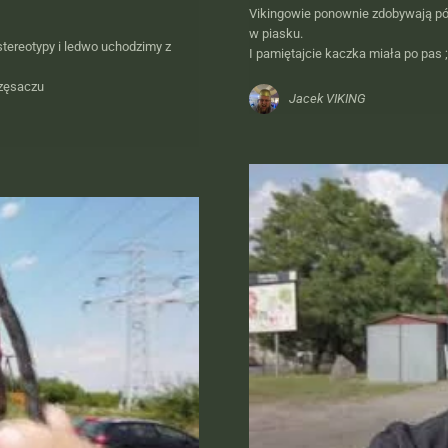
Vikingowie ponownie zdobywają pó
w piasku.
tereotypy i ledwo uchodzimy z
I pamiętajcie kaczka miała po pas 
rzęsaczu
Jacek VIKING