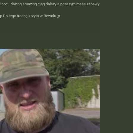
łnoc. Plażing smażing ciąg dalszy a poza tym masę zabawy
;p Do tego trochę koryta w Rewalu ;p