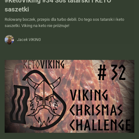
#KetoViking #34 Sos tatarski i KETO
saszetki
Rolowany boczek, przepis dla turbo debili. Do tego sos tatarski i keto
saszetki. Viking na keto nie próżnuje!
Jacek VIKING