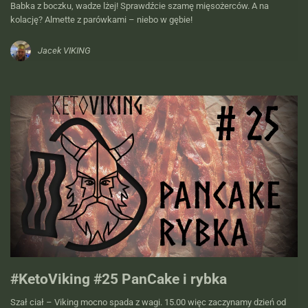
Babka z boczku, wadze lżej! Sprawdźcie szamę mięsożerców. A na
kolację? Almette z parówkami – niebo w gębie!
Jacek VIKING
#KetoViking #25 PanCake i rybka
Szał ciał – Viking mocno spada z wagi. 15.00 więc zaczynamy dzień od