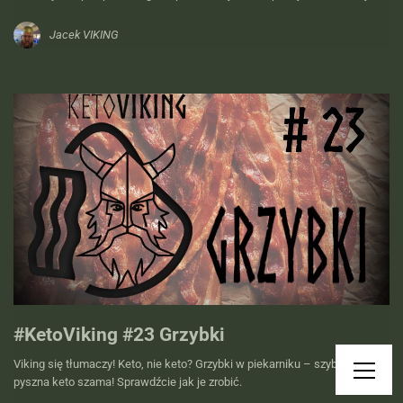
Jacek VIKING
#KetoViking #23 Grzybki
Viking się tłumaczy! Keto, nie keto? Grzybki w piekarniku – szybka, ale
pyszna keto szama! Sprawdźcie jak je zrobić.