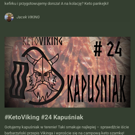
kefirku i przygotowujemy dorsza! A na kolację? Keto pankejki!
Jacek VIKING
#KetoViking #24 Kapuśniak
Gotujemy kapuśniak w terenie! Taki smakuje najlepiej – sprawdźcie iście
barbarzyński przepis Vikinga i wproście się na campową keto szamkę!